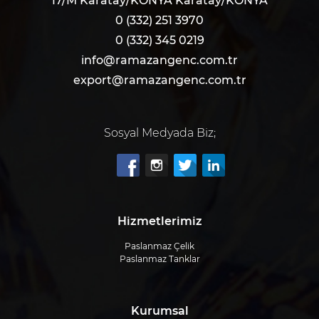
17/M Karatay/KONYA Karatay/KONYA
0 (332) 251 3970
0 (332) 345 0219
info@ramazangenc.com.tr
export@ramazangenc.com.tr
Sosyal Medyada Biz;
Hizmetlerimiz
Paslanmaz Çeli̇k
Paslanmaz Tanklar
Kurumsal