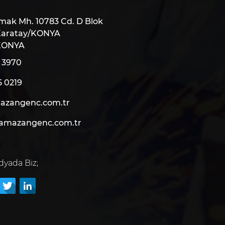
mak Mh. 10783 Cd. D Blok
 Karatay/KONYA
KONYA
1 3970
5 0219
azangenc.com.tr
amazangenc.com.tr
dyada Biz;