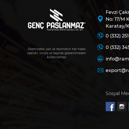
Fevzi Çak
No: 17/M
Karatay/
0 (332) 25
0 (332) 34
Sitemizdeki yazı ve resimlerin her hakkı
saklıdır. İzinsiz ve kaynak gösterilmeden
kullanılamaz.
info@ram
export@r
Sosyal Me